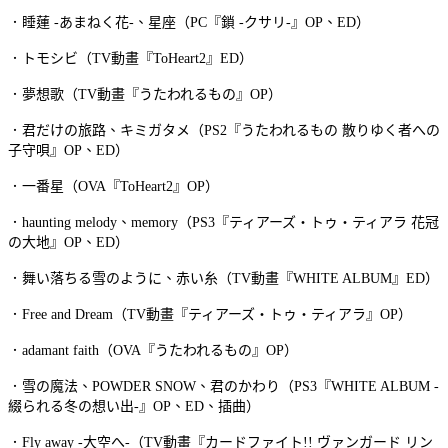
．睡蓮 -あまねく花-、星座（PC『鎖 -クサリ-』OP、ED）
．トモシビ（TV動畫『ToHeart2』ED）
．夢想歌（TV動畫『うたわれるもの』OP）
．君だけの旅路、キミガタメ（PS2『うたわれるもの 散りゆく者への
子守唄』OP、ED）
．一番星（OVA『ToHeart2』OP）
．haunting melody、memory（PS3『ティアーズ・トゥ・ティアラ 花冠
の大地』OP、ED）
．舞い落ちる雪のように、赤い糸（TV動畫『WHITE ALBUM』ED）
．Free and Dream（TV動畫『ティアーズ・トゥ・ティアラ』OP）
．adamant faith（OVA『うたわれるもの』OP）
．雪の魔法、POWDER SNOW、君のかわり（PS3『WHITE ALBUM -
綴られる冬の想い出-』OP、ED、插曲）
．Fly away -大空へ-（TV動畫『カードファイト!! ヴァンガード リン