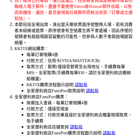
為了確保您的權益，強烈建議您，在註冊會員或是結帳時填寫的
聯絡人電子郵件，盡量不要使用Yahoo或Hotmail郵件信箱，以免
因為擋信、漏信，甚至被視為垃圾郵件而無法收到『訂單成立通
知信』。
本節目採全場站席，演出當天需依票面序號整隊入場，若有消費
者未結帳或退票，即序號會有空號產生將不會遞補，因此序號的
號碼會有超過場館容留數的可能性，但參與人數不會超過場館容
納量。
KKTIX網站購票：
每筆訂單限購4張
付款方式：信用卡(VISA/MASTER/JCB)
取票方式：郵寄(僅接受郵寄至台灣地址、手續費每筆
$49)、全家取票(手續費每筆$30，請於全家便利商店繳納
給櫃臺)
KKTIX購票流程圖示說明
請點我
全家便利商店FamiPort取票說明
請點我
全家便利商店FamiPort購票：
無需加入會員，每筆訂單限購4張
付款方式：僅接受現金
取票方式：付款完畢直接於全家便利商店櫃臺現場取票，
免手續費
全家便利商店店鋪查詢
請點我
全家便利商店FamiPort購票流程圖示說明
請點我