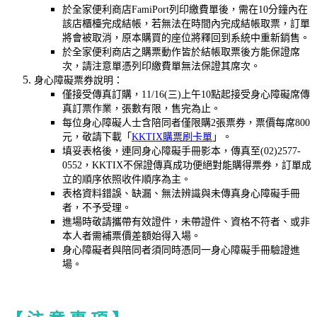
於全家便利商店FamiPort列印繳費單後，需在10分鐘內在
該店櫃檯完成結帳，若無法在時間內完成結帳取票，訂單
將會被取消，原本購買的座位將釋回到系統中重新銷售。
於全家便利商店之購票動作皆於結帳取票後方能保證席
次，請注意單憑列印繳費單無法保證其席次。
身心障礙票券說明：
僅接受傳真訂購，11/16(三)上午10點起接受身心障礙席傳
真訂票作業，張數有限，售完為止。
每位身心障礙人士含陪同者僅限購2張票券，票價每席800
元，敬請下載「
KKTIX購票刷卡單
」。
填妥表格後，連同身心障礙手冊影本，傳真至(02)2577-
0552，KKTIX不保證傳真成功便絕對能購得票券，訂單成
立的順序依照收件順序為主。
表格資料錯誤、缺漏、無法辨識與未傳真身心障礙手冊
者，不予受理。
進場時敬請攜帶有效證件，未帶證件、資格不符者、或非
本人者需補票價差額始得入場。
身心障礙者與陪同者須同時憑同一身心障礙手冊驗證進
場。