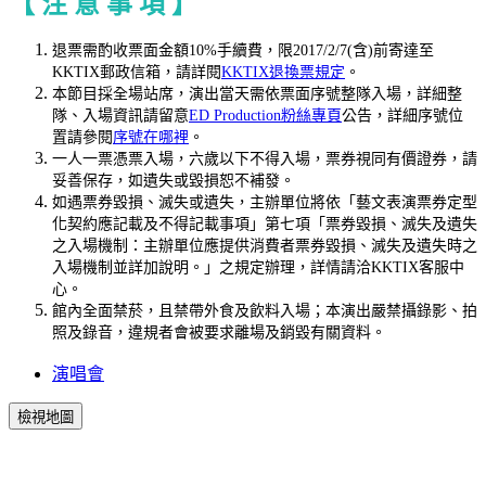
【 注 意 事 項 】
退票需酌收票面金額10%手續費，限2017/2/7(含)前寄達至
KKTIX郵政信箱，請詳閱
KKTIX退換票規定
。
本節目採全場站席，演出當天需依票面序號整隊入場，詳細整
隊、入場資訊請留意
ED Production粉絲專頁
公告，詳細序號位
置請參閱
序號在哪裡
。
一人一票憑票入場，六歲以下不得入場，票券視同有價證券，請
妥善保存，如遺失或毀損恕不補發。
如遇票券毀損、滅失或遺失，主辦單位將依「藝文表演票券定型
化契約應記載及不得記載事項」第七項「票券毀損、滅失及遺失
之入場機制：主辦單位應提供消費者票券毀損、滅失及遺失時之
入場機制並詳加說明。」之規定辦理，詳情請洽KKTIX客服中
心。
館內全面禁菸，且禁帶外食及飲料入場；本演出嚴禁攝錄影、拍
照及錄音，違規者會被要求離場及銷毀有關資料。
演唱會
檢視地圖